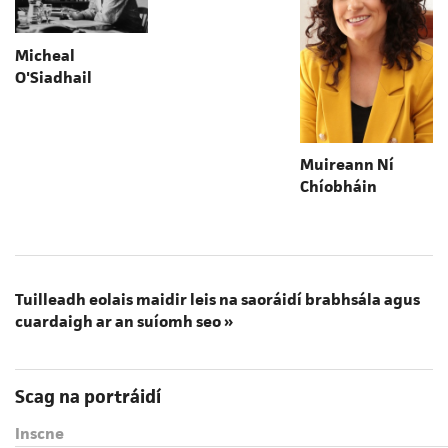
Micheal
O'Siadhail
Muireann Ní
Chíobháin
Tuilleadh eolais maidir leis na saoráidí brabhsála agus
cuardaigh ar an suíomh seo »
Scag na portráidí
Inscne