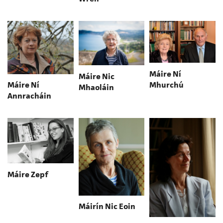
Máire Ní
Máire Nic
Mhurchú
Máire Ní
Mhaoláin
Annracháin
Máire Zepf
Máirín Nic Eoin