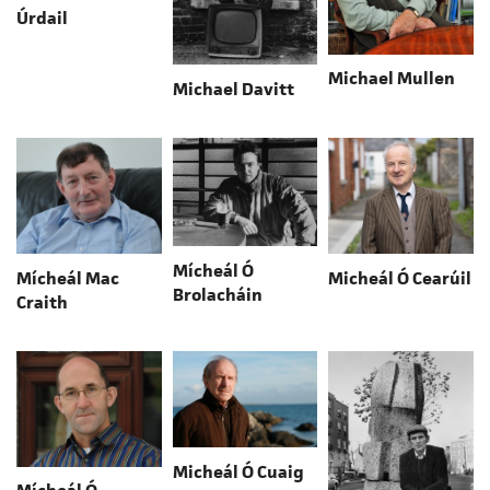
Úrdail
Michael Mullen
Michael Davitt
Mícheál Ó
Mícheál Mac
Micheál Ó Cearúil
Brolacháin
Craith
Micheál Ó Cuaig