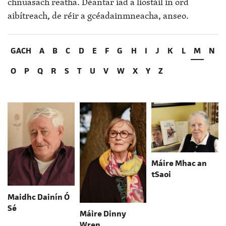
chnuasach reatha. Déantar iad a liostáil in ord
aibítreach, de réir a gcéadainmneacha, anseo.
GACH
A
B
C
D
E
F
G
H
I
J
K
L
M
N
O
P
Q
R
S
T
U
V
W
X
Y
Z
Máire Mhac an
tSaoi
Maidhc Dainín Ó
Sé
Máire Dinny
Wren