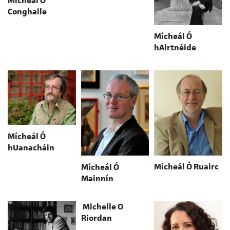
Mícheál Ó
Conghaile
Mícheál Ó
hAirtnéide
Mícheál Ó
hUanacháin
Mícheál Ó Ruairc
Mícheál Ó
Mainnín
Michelle O
Riordan