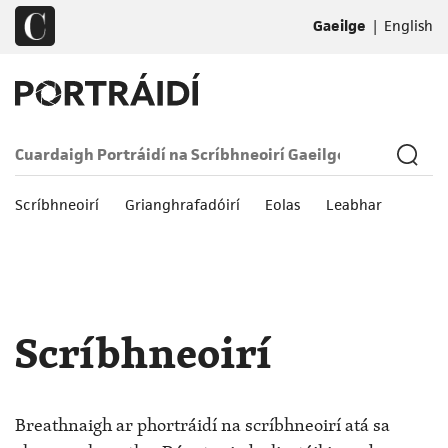
|
Gaeilge
English
Scríbhneoirí
Grianghrafadóirí
Eolas
Leabhar
Scríbhneoirí
Breathnaigh ar phortráidí na scríbhneoirí atá sa