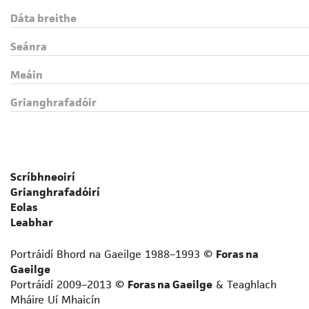
Dáta breithe
Seánra
Meáin
Grianghrafadóir
Scríbhneoirí
Grianghrafadóirí
Eolas
Leabhar
Portráidí Bhord na Gaeilge 1988–1993 ©
Foras na
Gaeilge
Portráidí 2009–2013 ©
Foras na Gaeilge
& Teaghlach
Mháire Uí Mhaicín