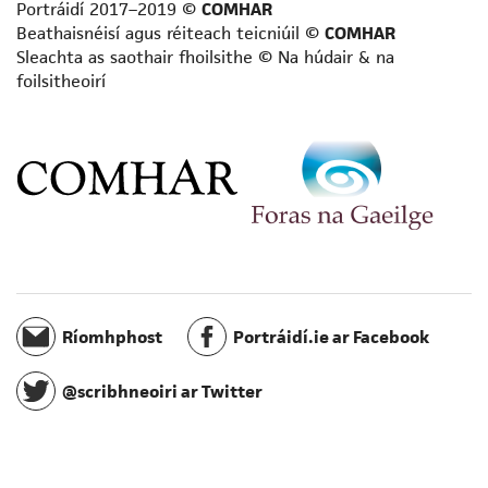
Portráidí 2017–2019 ©
COMHAR
Beathaisnéisí agus réiteach teicniúil ©
COMHAR
Sleachta as saothair fhoilsithe © Na húdair & na
foilsitheoirí
Ríomhphost
Portráidí.ie ar Facebook
@scribhneoiri ar Twitter