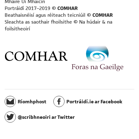
Mháire Uí Mhaicín
Scríbhneoir aistí
Portráidí 2017–2019 ©
COMHAR
Scríbhneoir don aos óg
Beathaisnéisí agus réiteach teicniúil ©
COMHAR
Sleachta as saothair fhoilsithe © Na húdair & na
Scríbhneoir don raidió
foilsitheoirí
Scríbhneoir eolaíochta
Scríbhneoir scripte
Scríbhneoir spioradálta
Scríbhneoir taistil
Staraí
Teangeolaí
Téarmeolaí
Tráchtaire
Údar cuimhní cinn
Ríomhphost
Portráidí.ie ar Facebook
Úrscéalaí
Úrscéalaí d’fhoghlaimeoirí fásta
@scribhneoiri ar Twitter