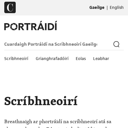
|
Gaeilge
English
Scríbhneoirí
Grianghrafadóirí
Eolas
Leabhar
Scríbhneoirí
Breathnaigh ar phortráidí na scríbhneoirí atá sa