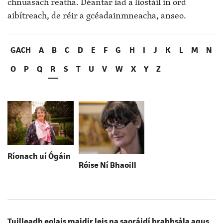
chnuasach reatha. Déantar iad a liostáil in ord
aibítreach, de réir a gcéadainmneacha, anseo.
GACH
A
B
C
D
E
F
G
H
I
J
K
L
M
N
O
P
Q
R
S
T
U
V
W
X
Y
Z
Ríonach uí Ógáin
Róise Ní Bhaoill
Tuilleadh eolais maidir leis na saoráidí brabhsála agus