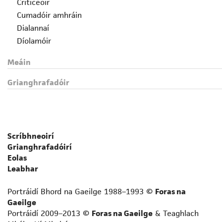
Criticeoir
Cumadóir amhráin
Dialannaí
Díolamóir
Drámadóir
Meáin
Eagarthóir
Fealsúnaí
Grianghrafadóir
File
Foclóirí
Gearrscéalaí
Gramadóir
Scríbhneoirí
Iriseoir
Grianghrafadóirí
Leabhrógaí
Eolas
Léirmheastóir
Leabhar
Liriceoir
Portráidí Bhord na Gaeilge 1988–1993 ©
Foras na
Logainmneoir
Gaeilge
Prós-scríbhneoir neamhfhicsin
Portráidí 2009–2013 ©
Foras na Gaeilge
& Teaghlach
Scríbhneoir acadúil