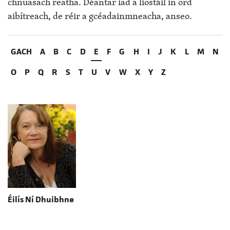
chnuasach reatha. Déantar iad a liostáil in ord
aibítreach, de réir a gcéadainmneacha, anseo.
GACH
A
B
C
D
E
F
G
H
I
J
K
L
M
N
O
P
Q
R
S
T
U
V
W
X
Y
Z
Éilís Ní Dhuibhne