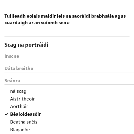
Tuilleadh eolais maidir leis na saoráidí brabhsála agus
cuardaigh ar an suíomh seo »
Scag na portráidí
Inscne
Dáta breithe
Seánra
ná scag
Aistritheoir
Aorthóir
Béaloideasóir
Beathaisnéisí
Blagadóir