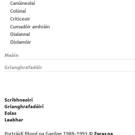
Canúineolaí
Colúnaí
Criticeoir
Cumadóir amhráin
Dialannaí
Díolamóir
Drámadóir
Meáin
Eagarthóir
Fealsúnaí
Grianghrafadóir
File
Foclóirí
Gearrscéalaí
Gramadóir
Scríbhneoirí
Iriseoir
Grianghrafadóirí
Leabhrógaí
Eolas
Léirmheastóir
Leabhar
Liriceoir
Portráidí Bhord na Gaeilge 1988–1993 ©
Foras na