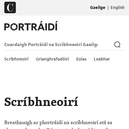
|
Gaeilge
English
Scríbhneoirí
Grianghrafadóirí
Eolas
Leabhar
Scríbhneoirí
Breathnaigh ar phortráidí na scríbhneoirí atá sa