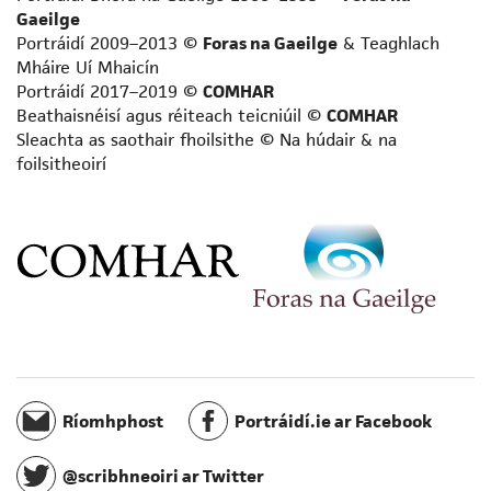
Logainmneoir
Gaeilge
Prós-scríbhneoir neamhfhicsin
Portráidí 2009–2013 ©
Foras na Gaeilge
& Teaghlach
Scríbhneoir acadúil
Mháire Uí Mhaicín
Scríbhneoir aistí
Portráidí 2017–2019 ©
COMHAR
Scríbhneoir don aos óg
Beathaisnéisí agus réiteach teicniúil ©
COMHAR
Sleachta as saothair fhoilsithe © Na húdair & na
Scríbhneoir don raidió
foilsitheoirí
Scríbhneoir eolaíochta
Scríbhneoir scripte
Scríbhneoir spioradálta
Scríbhneoir taistil
Staraí
Teangeolaí
Téarmeolaí
Tráchtaire
Údar cuimhní cinn
Ríomhphost
Portráidí.ie ar Facebook
Úrscéalaí
Úrscéalaí d’fhoghlaimeoirí fásta
@scribhneoiri ar Twitter