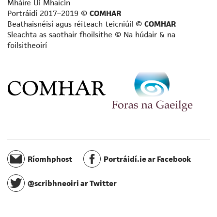
Mháire Uí Mhaicín
Scríbhneoir aistí
Portráidí 2017–2019 ©
COMHAR
Scríbhneoir don aos óg
Beathaisnéisí agus réiteach teicniúil ©
COMHAR
Sleachta as saothair fhoilsithe © Na húdair & na
Scríbhneoir don raidió
foilsitheoirí
Scríbhneoir eolaíochta
Scríbhneoir scripte
Scríbhneoir spioradálta
Scríbhneoir taistil
Staraí
Teangeolaí
Téarmeolaí
Tráchtaire
Údar cuimhní cinn
Ríomhphost
Portráidí.ie ar Facebook
Úrscéalaí
Úrscéalaí d’fhoghlaimeoirí fásta
@scribhneoiri ar Twitter