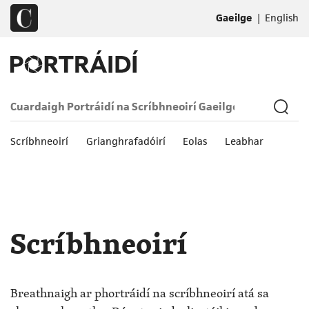
|
Gaeilge
English
Scríbhneoirí
Grianghrafadóirí
Eolas
Leabhar
Scríbhneoirí
Breathnaigh ar phortráidí na scríbhneoirí atá sa