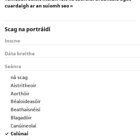
cuardaigh ar an suíomh seo »
Scag na portráidí
Inscne
Dáta breithe
Seánra
ná scag
Aistritheoir
Aorthóir
Béaloideasóir
Beathaisnéisí
Blagadóir
Canúineolaí
Colúnaí