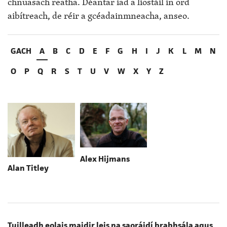
chnuasach reatha. Déantar iad a liostáil in ord
aibítreach, de réir a gcéadainmneacha, anseo.
GACH
A
B
C
D
E
F
G
H
I
J
K
L
M
N
O
P
Q
R
S
T
U
V
W
X
Y
Z
Alex Hijmans
Alan Titley
Tuilleadh eolais maidir leis na saoráidí brabhsála agus