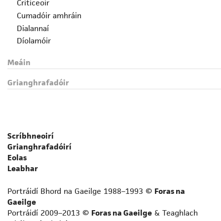
Criticeoir
Cumadóir amhráin
Dialannaí
Díolamóir
Drámadóir
Meáin
Eagarthóir
Fealsúnaí
Grianghrafadóir
File
Foclóirí
Gearrscéalaí
Gramadóir
Scríbhneoirí
Iriseoir
Grianghrafadóirí
Leabhrógaí
Eolas
Léirmheastóir
Leabhar
Liriceoir
Portráidí Bhord na Gaeilge 1988–1993 ©
Foras na
Logainmneoir
Gaeilge
Prós-scríbhneoir neamhfhicsin
Portráidí 2009–2013 ©
Foras na Gaeilge
& Teaghlach
Scríbhneoir acadúil