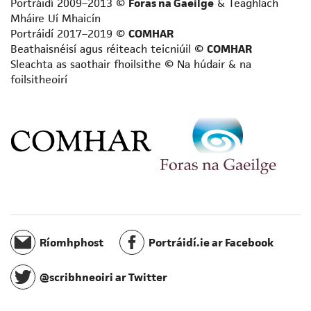
Portráidí 2009–2013 ©
Foras na Gaeilge
& Teaghlach
Scríbhneoir acadúil
Mháire Uí Mhaicín
Scríbhneoir aistí
Portráidí 2017–2019 ©
COMHAR
Scríbhneoir don aos óg
Beathaisnéisí agus réiteach teicniúil ©
COMHAR
Sleachta as saothair fhoilsithe © Na húdair & na
Scríbhneoir don raidió
foilsitheoirí
Scríbhneoir eolaíochta
Scríbhneoir scripte
Scríbhneoir spioradálta
Scríbhneoir taistil
Staraí
Teangeolaí
Téarmeolaí
Tráchtaire
Údar cuimhní cinn
Ríomhphost
Portráidí.ie ar Facebook
Úrscéalaí
Úrscéalaí d’fhoghlaimeoirí fásta
@scribhneoiri ar Twitter