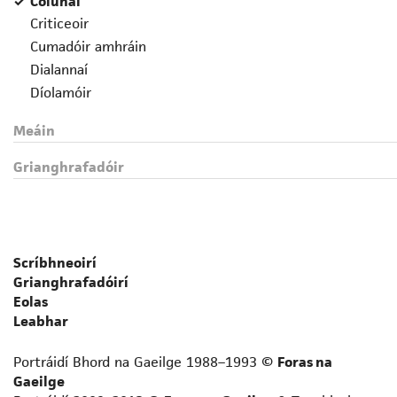
Colúnaí
Criticeoir
Cumadóir amhráin
Dialannaí
Díolamóir
Drámadóir
Meáin
Eagarthóir
Fealsúnaí
Grianghrafadóir
File
Foclóirí
Gearrscéalaí
Gramadóir
Scríbhneoirí
Iriseoir
Grianghrafadóirí
Leabhrógaí
Eolas
Léirmheastóir
Leabhar
Liriceoir
Portráidí Bhord na Gaeilge 1988–1993 ©
Foras na
Logainmneoir
Gaeilge
Prós-scríbhneoir neamhfhicsin