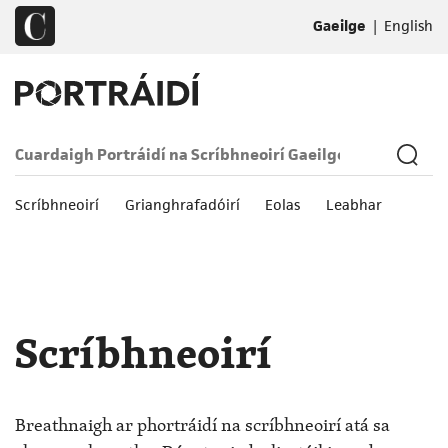
|
Gaeilge
English
Scríbhneoirí
Grianghrafadóirí
Eolas
Leabhar
Scríbhneoirí
Breathnaigh ar phortráidí na scríbhneoirí atá sa