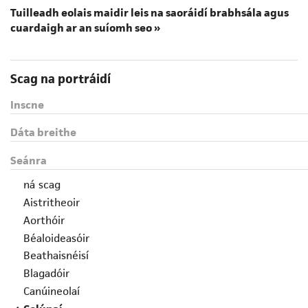
Tuilleadh eolais maidir leis na saoráidí brabhsála agus
cuardaigh ar an suíomh seo »
Scag na portráidí
Inscne
Dáta breithe
Seánra
ná scag
Aistritheoir
Aorthóir
Béaloideasóir
Beathaisnéisí
Blagadóir
Canúineolaí