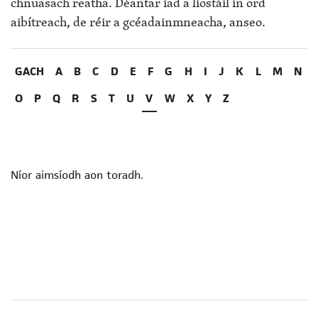
chnuasach reatha. Déantar iad a liostáil in ord
aibítreach, de réir a gcéadainmneacha, anseo.
GACH
A
B
C
D
E
F
G
H
I
J
K
L
M
N
O
P
Q
R
S
T
U
V
W
X
Y
Z
Níor aimsíodh aon toradh.