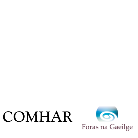
Léirmheastóir
Liriceoir
Logainmneoir
Prós-scríbhneoir
neamhfhicsin
Scríbhneoir acadúil
Scríbhneoir aistí
Scríbhneoir don aos óg
Scríbhneoir don raidió
Scríbhneoir eolaíochta
Scríbhneoir scripte
Scríbhneoir spioradálta
Scríbhneoir taistil
Staraí
Teangeolaí
Téarmeolaí