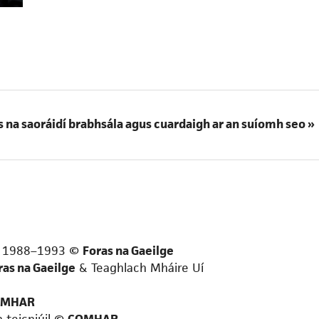
is na saoráidí brabhsála agus cuardaigh ar an suíomh seo »
ge 1988–1993 ©
Foras na Gaeilge
ras na Gaeilge
& Teaghlach Mháire Uí
OMHAR