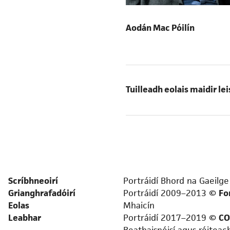
Aodán Mac Póilín
Tuilleadh eolais maidir le
Scríbhneoirí
Portráidí Bhord na Gaeil
Grianghrafadóirí
Portráidí 2009–2013 ©
Fo
Eolas
Mhaicín
Leabhar
Portráidí 2017–2019 ©
C