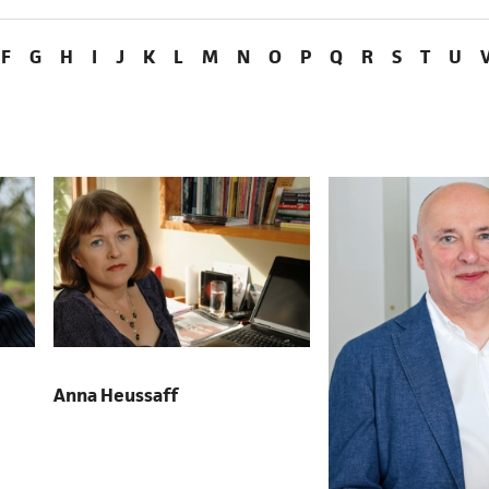
F
G
H
I
J
K
L
M
N
O
P
Q
R
S
T
U
Anna Heussaff