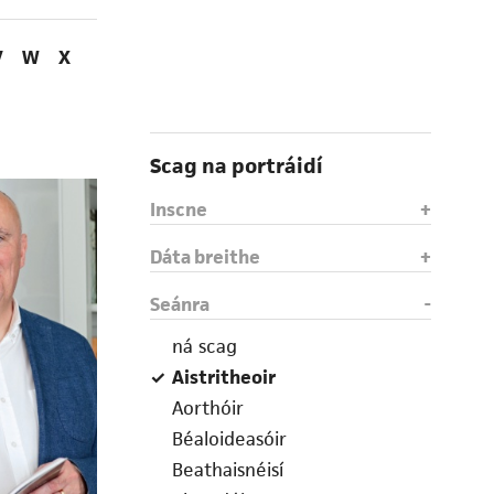
V
W
X
Scag na portráidí
Inscne
Dáta breithe
Seánra
ná scag
Aistritheoir
Aorthóir
Béaloideasóir
Beathaisnéisí