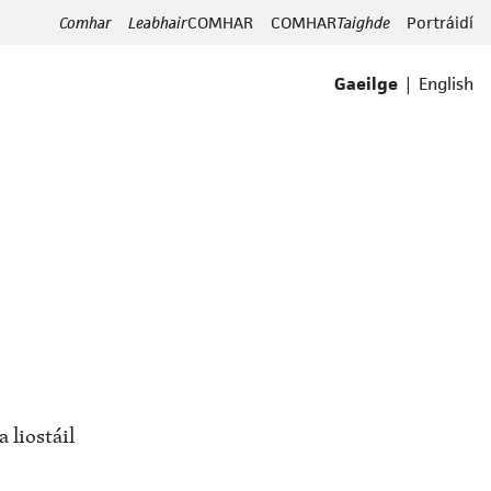
Comhar
Leabhair
COMHAR
COMHAR
Taighde
Portráidí
|
Gaeilge
English
 liostáil