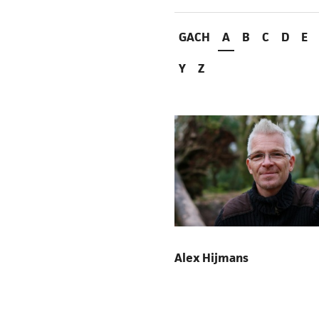
GACH
A
B
C
D
E
Y
Z
Alex Hijmans