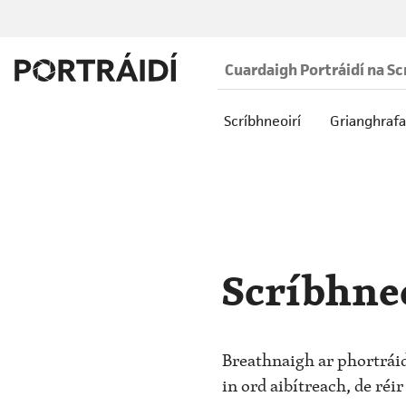
Scríbhneoirí
Grianghrafa
Scríbhne
Breathnaigh ar phortráidí
in ord aibítreach, de ré