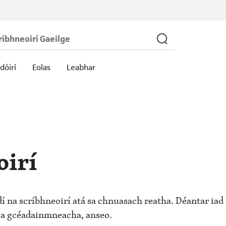
dóirí
Eolas
Leabhar
oirí
 na scríbhneoirí atá sa chnuasach reatha. Déantar iad a
ir a gcéadainmneacha, anseo.