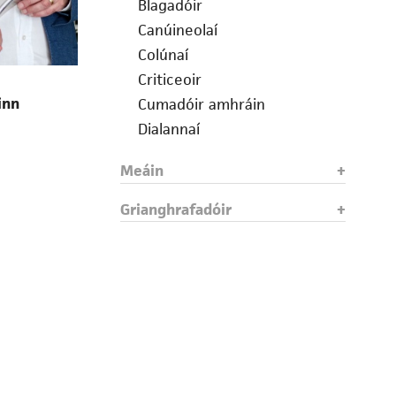
Blagadóir
Canúineolaí
Colúnaí
Criticeoir
inn
Cumadóir amhráin
Dialannaí
Díolamóir
Meáin
Drámadóir
Eagarthóir
Grianghrafadóir
Fealsúnaí
File
Foclóirí
Gearrscéalaí
Gramadóir
Iriseoir
Leabhrógaí