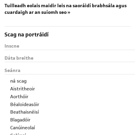
Tuilleadh eolais maidir leis na saoráidí brabhsála agus
cuardaigh ar an suíomh seo »
Scag na portráidí
Inscne
Dáta breithe
Seánra
ná scag
Aistritheoir
Aorthóir
Béaloideasóir
Beathaisnéisí
Blagadóir
Canúineolaí