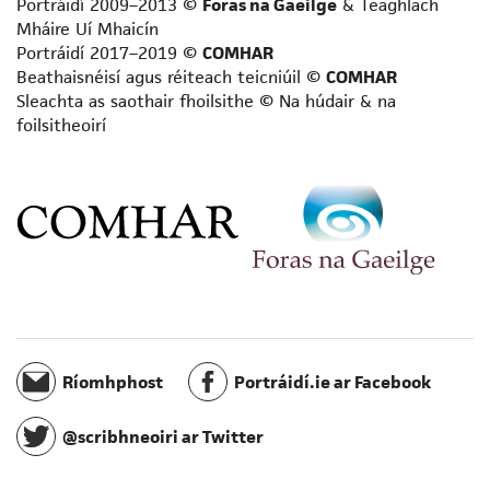
Portráidí 2009–2013 ©
Foras na Gaeilge
& Teaghlach
Scríbhneoir acadúil
Mháire Uí Mhaicín
Scríbhneoir aistí
Portráidí 2017–2019 ©
COMHAR
Scríbhneoir don aos óg
Beathaisnéisí agus réiteach teicniúil ©
COMHAR
Sleachta as saothair fhoilsithe © Na húdair & na
Scríbhneoir don raidió
foilsitheoirí
Scríbhneoir eolaíochta
Scríbhneoir scripte
Scríbhneoir spioradálta
Scríbhneoir taistil
Staraí
Teangeolaí
Téarmeolaí
Tráchtaire
Údar cuimhní cinn
Ríomhphost
Portráidí.ie ar Facebook
Úrscéalaí
Úrscéalaí d’fhoghlaimeoirí fásta
@scribhneoiri ar Twitter