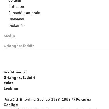
Colúnaí
Criticeoir
Cumadóir amhráin
Dialannaí
Díolamóir
Drámadóir
Meáin
Eagarthóir
Fealsúnaí
Grianghrafadóir
File
Foclóirí
Gearrscéalaí
Gramadóir
Scríbhneoirí
Iriseoir
Grianghrafadóirí
Leabhrógaí
Eolas
Léirmheastóir
Leabhar
Liriceoir
Portráidí Bhord na Gaeilge 1988–1993 ©
Foras na
Logainmneoir
Gaeilge
Prós-scríbhneoir neamhfhicsin