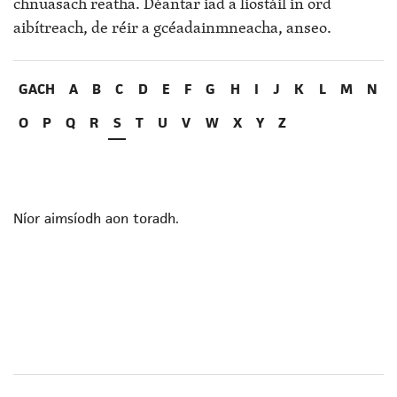
chnuasach reatha. Déantar iad a liostáil in ord
aibítreach, de réir a gcéadainmneacha, anseo.
GACH
A
B
C
D
E
F
G
H
I
J
K
L
M
N
O
P
Q
R
S
T
U
V
W
X
Y
Z
Níor aimsíodh aon toradh.