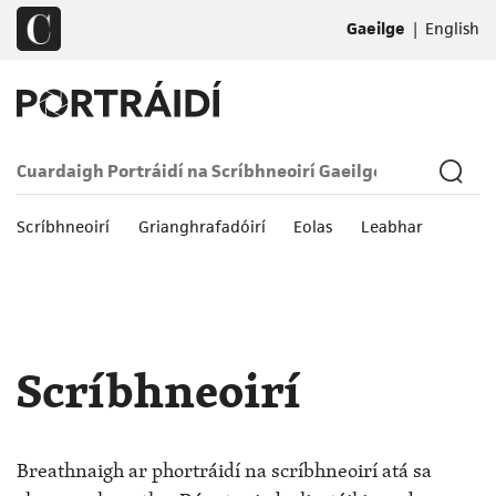
|
Gaeilge
English
Scríbhneoirí
Grianghrafadóirí
Eolas
Leabhar
Scríbhneoirí
Breathnaigh ar phortráidí na scríbhneoirí atá sa