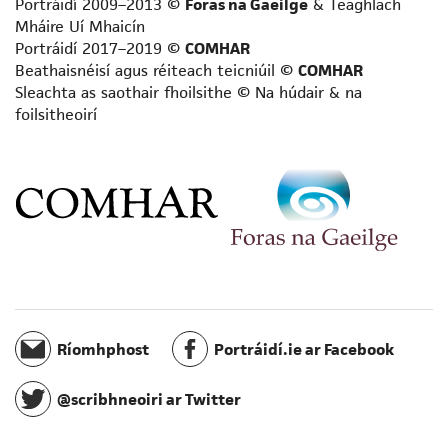
Portráidí 2009–2013 ©
Foras na Gaeilge
& Teaghlach
Scríbhneoir acadúil
Mháire Uí Mhaicín
Scríbhneoir aistí
Portráidí 2017–2019 ©
COMHAR
Scríbhneoir don aos óg
Beathaisnéisí agus réiteach teicniúil ©
COMHAR
Sleachta as saothair fhoilsithe © Na húdair & na
Scríbhneoir don raidió
foilsitheoirí
Scríbhneoir eolaíochta
Scríbhneoir scripte
Scríbhneoir spioradálta
Scríbhneoir taistil
Staraí
Teangeolaí
Téarmeolaí
Tráchtaire
Údar cuimhní cinn
Ríomhphost
Portráidí.ie ar Facebook
Úrscéalaí
Úrscéalaí d’fhoghlaimeoirí fásta
@scribhneoiri ar Twitter