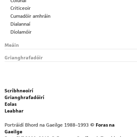
Colúnaí
Criticeoir
Cumadóir amhráin
Dialannaí
Díolamóir
Drámadóir
Meáin
Eagarthóir
Fealsúnaí
Grianghrafadóir
File
Foclóirí
Gearrscéalaí
Gramadóir
Scríbhneoirí
Iriseoir
Grianghrafadóirí
Leabhrógaí
Eolas
Léirmheastóir
Leabhar
Liriceoir
Portráidí Bhord na Gaeilge 1988–1993 ©
Foras na
Logainmneoir
Gaeilge
Prós-scríbhneoir neamhfhicsin