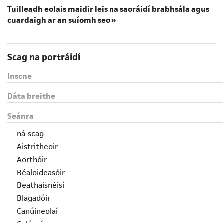
Tuilleadh eolais maidir leis na saoráidí brabhsála agus
cuardaigh ar an suíomh seo »
Scag na portráidí
Inscne
Dáta breithe
Seánra
ná scag
Aistritheoir
Aorthóir
Béaloideasóir
Beathaisnéisí
Blagadóir
Canúineolaí