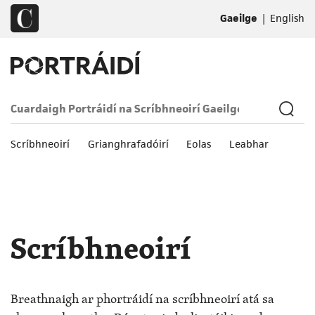
|
Gaeilge
English
Scríbhneoirí
Grianghrafadóirí
Eolas
Leabhar
Scríbhneoirí
Breathnaigh ar phortráidí na scríbhneoirí atá sa