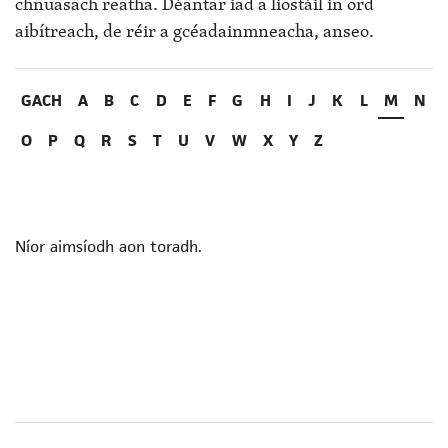
chnuasach reatha. Déantar iad a liostáil in ord
aibítreach, de réir a gcéadainmneacha, anseo.
GACH
A
B
C
D
E
F
G
H
I
J
K
L
M
N
O
P
Q
R
S
T
U
V
W
X
Y
Z
Níor aimsíodh aon toradh.