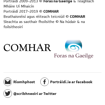
Portráidí 2009–2013 ©
Foras na Gaeilge
& Teaghlach
Scríbhneoir acadúil
Mháire Uí Mhaicín
Scríbhneoir aistí
Portráidí 2017–2019 ©
COMHAR
Scríbhneoir don aos óg
Beathaisnéisí agus réiteach teicniúil ©
COMHAR
Sleachta as saothair fhoilsithe © Na húdair & na
Scríbhneoir don raidió
foilsitheoirí
Scríbhneoir eolaíochta
Scríbhneoir scripte
Scríbhneoir spioradálta
Scríbhneoir taistil
Staraí
Teangeolaí
Téarmeolaí
Tráchtaire
Údar cuimhní cinn
Ríomhphost
Portráidí.ie ar Facebook
Úrscéalaí
Úrscéalaí d’fhoghlaimeoirí fásta
@scribhneoiri ar Twitter