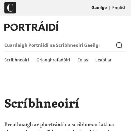
|
Gaeilge
English
Scríbhneoirí
Grianghrafadóirí
Eolas
Leabhar
Scríbhneoirí
Breathnaigh ar phortráidí na scríbhneoirí atá sa