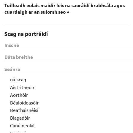
Tuilleadh eolais maidir leis na saoráidí brabhsála agus
cuardaigh ar an suíomh seo »
Scag na portráidí
Inscne
Dáta breithe
Seánra
ná scag
Aistritheoir
Aorthóir
Béaloideasóir
Beathaisnéisí
Blagadóir
Canúineolaí