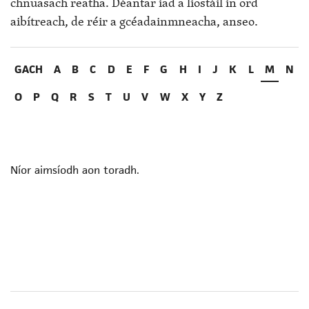
chnuasach reatha. Déantar iad a liostáil in ord
aibítreach, de réir a gcéadainmneacha, anseo.
GACH
A
B
C
D
E
F
G
H
I
J
K
L
M
N
O
P
Q
R
S
T
U
V
W
X
Y
Z
Níor aimsíodh aon toradh.