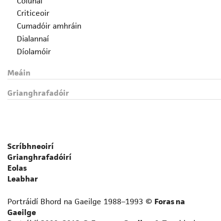
Colúnaí
Criticeoir
Cumadóir amhráin
Dialannaí
Díolamóir
Drámadóir
Meáin
Eagarthóir
Fealsúnaí
Grianghrafadóir
File
Foclóirí
Gearrscéalaí
Gramadóir
Scríbhneoirí
Iriseoir
Grianghrafadóirí
Leabhrógaí
Eolas
Léirmheastóir
Leabhar
Liriceoir
Portráidí Bhord na Gaeilge 1988–1993 ©
Foras na
Logainmneoir
Gaeilge
Prós-scríbhneoir neamhfhicsin