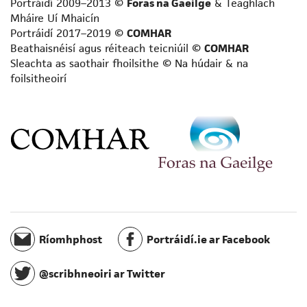
Portráidí 2009–2013 ©
Foras na Gaeilge
& Teaghlach
Scríbhneoir acadúil
Mháire Uí Mhaicín
Scríbhneoir aistí
Portráidí 2017–2019 ©
COMHAR
Scríbhneoir don aos óg
Beathaisnéisí agus réiteach teicniúil ©
COMHAR
Sleachta as saothair fhoilsithe © Na húdair & na
Scríbhneoir don raidió
foilsitheoirí
Scríbhneoir eolaíochta
Scríbhneoir scripte
Scríbhneoir spioradálta
Scríbhneoir taistil
Staraí
Teangeolaí
Téarmeolaí
Tráchtaire
Údar cuimhní cinn
Ríomhphost
Portráidí.ie ar Facebook
Úrscéalaí
Úrscéalaí d’fhoghlaimeoirí fásta
@scribhneoiri ar Twitter