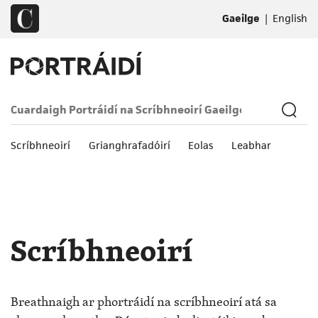
|
Gaeilge
English
Scríbhneoirí
Grianghrafadóirí
Eolas
Leabhar
Scríbhneoirí
Breathnaigh ar phortráidí na scríbhneoirí atá sa