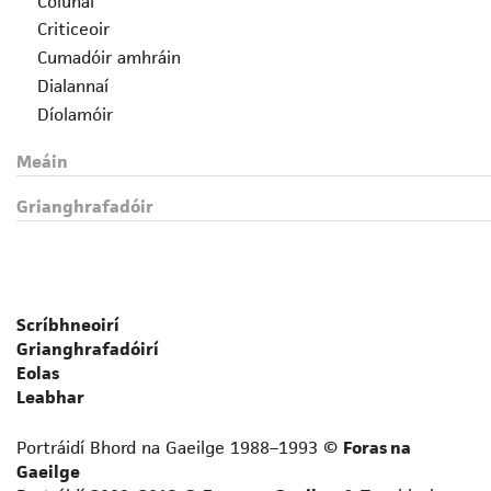
Colúnaí
Criticeoir
Cumadóir amhráin
Dialannaí
Díolamóir
Drámadóir
Meáin
Eagarthóir
Fealsúnaí
Grianghrafadóir
File
Foclóirí
Gearrscéalaí
Gramadóir
Scríbhneoirí
Iriseoir
Grianghrafadóirí
Leabhrógaí
Eolas
Léirmheastóir
Leabhar
Liriceoir
Portráidí Bhord na Gaeilge 1988–1993 ©
Foras na
Logainmneoir
Gaeilge
Prós-scríbhneoir neamhfhicsin