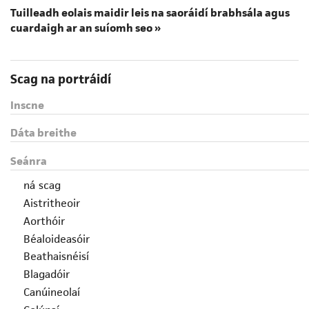
Tuilleadh eolais maidir leis na saoráidí brabhsála agus
cuardaigh ar an suíomh seo »
Scag na portráidí
Inscne
Dáta breithe
Seánra
ná scag
Aistritheoir
Aorthóir
Béaloideasóir
Beathaisnéisí
Blagadóir
Canúineolaí