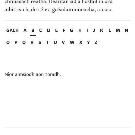
chnuasach reatha. Déantar iad a liostáil in ord
aibítreach, de réir a gcéadainmneacha, anseo.
GACH
A
B
C
D
E
F
G
H
I
J
K
L
M
N
O
P
Q
R
S
T
U
V
W
X
Y
Z
Níor aimsíodh aon toradh.