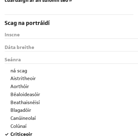
cuardaigh ar an suíomh seo »
Scag na portráidí
Inscne
Dáta breithe
Seánra
ná scag
Aistritheoir
Aorthóir
Béaloideasóir
Beathaisnéisí
Blagadóir
Canúineolaí
Colúnaí
Criticeoir