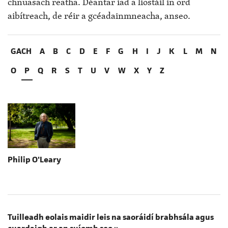
chnuasach reatha. Déantar iad a liostáil in ord
aibítreach, de réir a gcéadainmneacha, anseo.
GACH
A
B
C
D
E
F
G
H
I
J
K
L
M
N
O
P
Q
R
S
T
U
V
W
X
Y
Z
Philip O'Leary
Tuilleadh eolais maidir leis na saoráidí brabhsála agus