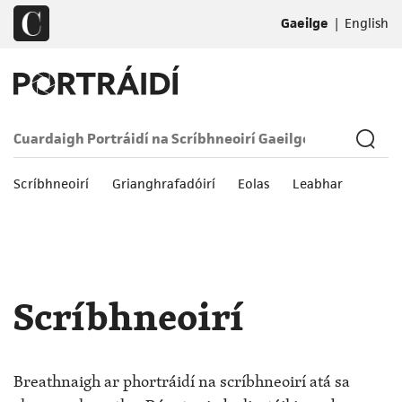
|
Gaeilge
English
Scríbhneoirí
Grianghrafadóirí
Eolas
Leabhar
Scríbhneoirí
Breathnaigh ar phortráidí na scríbhneoirí atá sa