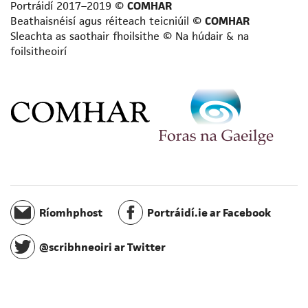
Scríbhneoir aistí
Portráidí 2017–2019 ©
COMHAR
Scríbhneoir don aos óg
Beathaisnéisí agus réiteach teicniúil ©
COMHAR
Sleachta as saothair fhoilsithe © Na húdair & na
Scríbhneoir don raidió
foilsitheoirí
Scríbhneoir eolaíochta
Scríbhneoir scripte
Scríbhneoir spioradálta
Scríbhneoir taistil
Staraí
Teangeolaí
Téarmeolaí
Tráchtaire
Údar cuimhní cinn
Ríomhphost
Portráidí.ie ar Facebook
Úrscéalaí
Úrscéalaí d’fhoghlaimeoirí fásta
@scribhneoiri ar Twitter