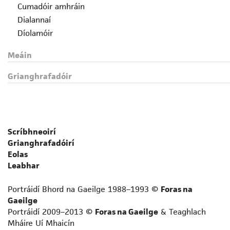
Cumadóir amhráin
Dialannaí
Díolamóir
Drámadóir
Meáin
Eagarthóir
Fealsúnaí
Grianghrafadóir
File
Foclóirí
Gearrscéalaí
Gramadóir
Scríbhneoirí
Iriseoir
Grianghrafadóirí
Leabhrógaí
Eolas
Léirmheastóir
Leabhar
Liriceoir
Portráidí Bhord na Gaeilge 1988–1993 ©
Foras na
Logainmneoir
Gaeilge
Prós-scríbhneoir neamhfhicsin
Portráidí 2009–2013 ©
Foras na Gaeilge
& Teaghlach
Scríbhneoir acadúil
Mháire Uí Mhaicín