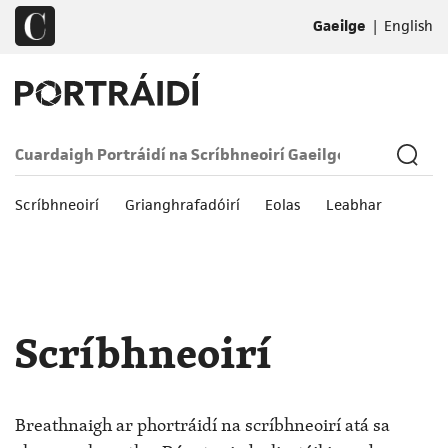
|
Gaeilge
English
Scríbhneoirí
Grianghrafadóirí
Eolas
Leabhar
Scríbhneoirí
Breathnaigh ar phortráidí na scríbhneoirí atá sa