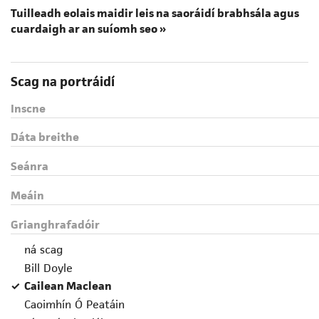
Tuilleadh eolais maidir leis na saoráidí brabhsála agus
cuardaigh ar an suíomh seo »
Scag na portráidí
Inscne
Dáta breithe
Seánra
Meáin
Grianghrafadóir
ná scag
Bill Doyle
Cailean Maclean
Caoimhín Ó Peatáin