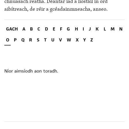
chnuasach reatha. Déantar iad a liostáil in ord
aibítreach, de réir a gcéadainmneacha, anseo.
GACH
A
B
C
D
E
F
G
H
I
J
K
L
M
N
O
P
Q
R
S
T
U
V
W
X
Y
Z
Níor aimsíodh aon toradh.