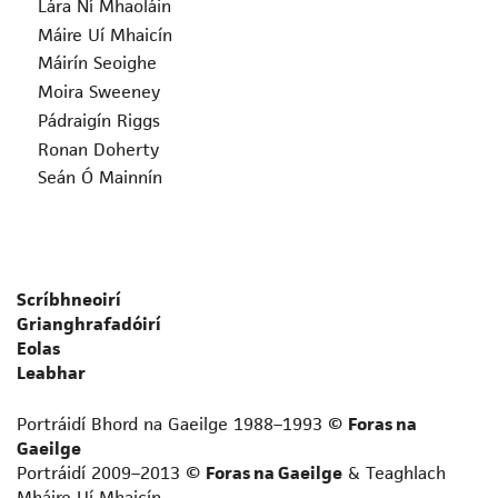
Lára Ní Mhaoláin
Máire Uí Mhaicín
Máirín Seoighe
Moira Sweeney
Pádraigín Riggs
Ronan Doherty
Seán Ó Mainnín
Scríbhneoirí
Grianghrafadóirí
Eolas
Leabhar
Portráidí Bhord na Gaeilge 1988–1993 ©
Foras na
Gaeilge
Portráidí 2009–2013 ©
Foras na Gaeilge
& Teaghlach
Mháire Uí Mhaicín