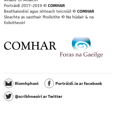
Portráidí 2017–2019 ©
COMHAR
Beathaisnéisí agus réiteach teicniúil ©
COMHAR
Sleachta as saothair fhoilsithe © Na húdair & na
foilsitheoirí
Ríomhphost
Portráidí.ie ar Facebook
@scribhneoiri ar Twitter