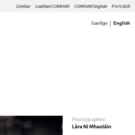
Comhar
Leabhair
COMHAR
COMHAR
Taighde
Portráidí
|
Gaeilge
English
Photographer:
Lára Ní Mhaoláin