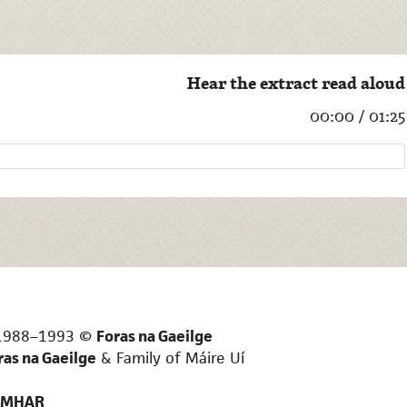
Hear the extract read aloud
00:00
/
01:25
s 1988–1993 ©
Foras na Gaeilge
ras na Gaeilge
& Family of Máire Uí
OMHAR