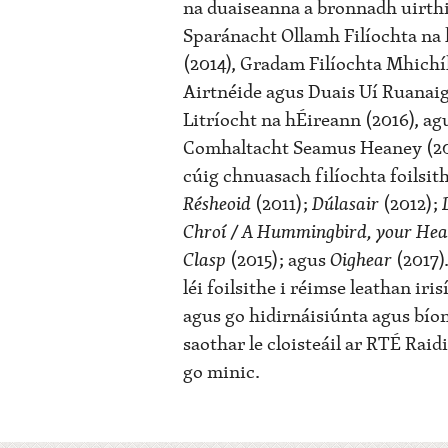
na duaiseanna a bronnadh uirthi
Sparánacht Ollamh Filíochta na
(2014), Gradam Filíochta Mhichí
Airtnéide agus Duais Uí Ruanai
Litríocht na hÉireann (2016), ag
Comhaltacht Seamus Heaney (20
cúig chnuasach filíochta foilsit
Résheoid
(2011);
Dúlasair
(2012);
Chroí / A Hummingbird, your Hea
Clasp
(2015); agus
Oighear
(2017).
léi foilsithe i réimse leathan iris
agus go hidirnáisiúnta agus bío
saothar le cloisteáil ar RTÉ Raidi
go minic.