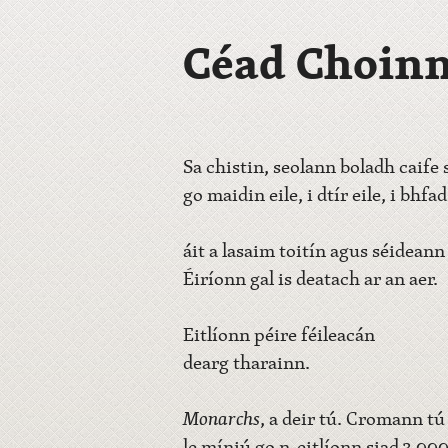
Céad Choinn
Sa chistin, seolann boladh caife 
go maidin eile, i dtír eile, i bhfa
áit a lasaim toitín agus séideann 
Éiríonn gal is deatach ar an aer.
Eitlíonn péire féileacán
dearg tharainn.
Monarchs
, a deir tú. Cromann t
le míniú go n-eitlíonn siad 3,00