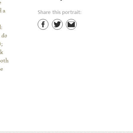
e
d a
Share this portrait:
:
 do
);
rk
both
be