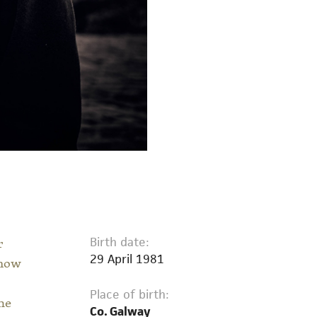
r
Birth date:
29 April 1981
 now
Place of birth:
he
Co. Galway