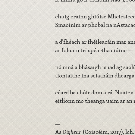
chuig crainn ghiúise Mheicsiceo
Smaoiním ar phobal na nAstaca
a d’fhéach ar fhéileacáin mar a
ar foluain trí spéartha ciúine 
nó mná a bhásaigh is iad ag sao
tiontaithe ina sciatháin dhearga
céard ba chóir dom a rá. Nuair a
eitlíonn mo theanga uaim ar an 
—
As
Oighear
(Coiscéim, 2017), lch. 