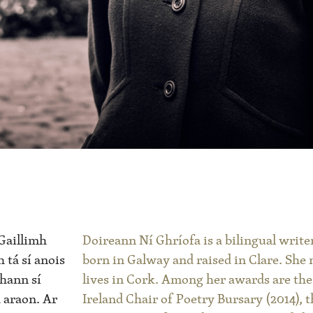
Gaillimh
Doireann Ní Ghríofa is a bilingual write
 tá sí anois
born in Galway and raised in Clare. She
bhann sí
lives in Cork. Among her awards are the
a araon. Ar
Ireland Chair of Poetry Bursary (2014), t