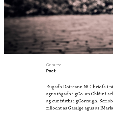
Genres:
Poet
Rugadh Doireann Ní Ghríofa i n
agus tógadh i gCo. an Chláir í ach
ag cur fúithi i gCorcaigh. Scrío
filíocht as Gaeilge agus as Béarl