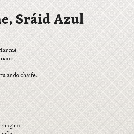
e, Sráid Azul
siar mé
d uaim,
tú ar do chaife.
ú chugam
0 míle