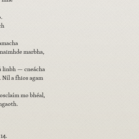
.
ch
namacha
— naimhde marbha,
lú linbh — cneácha
. Níl a fhios agam
 osclaím mo bhéal,
ngaoth.
14.