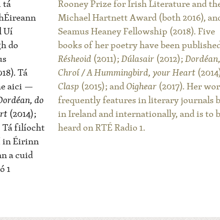
 tá
Rooney Prize for Irish Literature and th
 hÉireann
Michael Hartnett Award (both 2016), an
l Uí
Seamus Heaney Fellowship (2018). Five
gh do
books of her poetry have been published
us
Résheoid
(2011);
Dúlasair
(2012);
Dordéan,
18). Tá
Chroí / A Hummingbird, your Heart
(2014
he aici —
Clasp
(2015); and
Oighear
(2017). Her wo
Dordéan, do
frequently features in literary journals 
rt
(2014);
in Ireland and internationally, and is to 
 Tá filíocht
heard on RTÉ Radio 1.
í in Éirinn
nn a cuid
ó 1