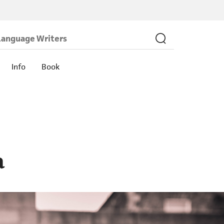
Info
Book
a