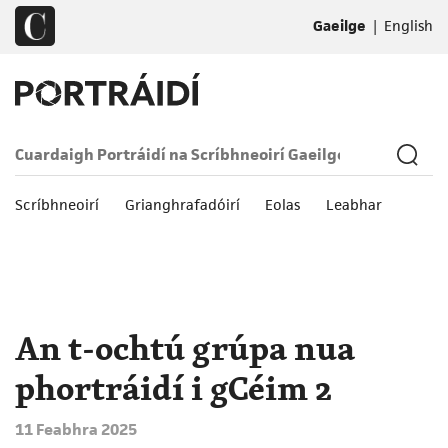
|
Gaeilge
English
Scríbhneoirí
Grianghrafadóirí
Eolas
Leabhar
An t-ochtú grúpa nua
phortráidí i gCéim 2
11 Feabhra 2025