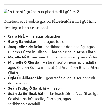
Cuirtear an t-ochtú grúpa Phortráidí nua i gCéim 2
den togra beo ar an saol.
Ciara Ní É
– file agus blagadóir
Garry Bannister
– file agus foclóirí
Jacqueline de Brún
- scríbhneoir don aos óg, agus
Ollamh Cúnta in Ollscoil Chathair Bhaile Átha Cliath
Majella Ní Dhomhnaill
– úrscéalaí agus gearrscéalaí
Michelle O Riordan
– staraí, scríbhneoir spioradálta,
agus Ollamh Cúnta in Institiúid Ard-Léinn Bhaile Átha
Cliath
Ógie Ó Céilleacháir
– gearrscéalaí agus scríbhneoir
don aos óg
Seán Tadhg Ó Gairbhí
– iriseoir
Seán Ua Súilleabháin
– Iar-léachtóir le Nua-Ghaeilge,
Coláiste na hOllscoile, Corcaigh, agus
scríbhneoir acadúil