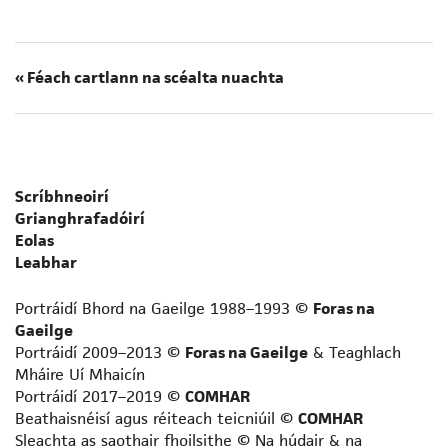
« Féach cartlann na scéalta nuachta
Scríbhneoirí
Grianghrafadóirí
Eolas
Leabhar
Portráidí Bhord na Gaeilge 1988–1993 ©
Foras na
Gaeilge
Portráidí 2009–2013 ©
Foras na Gaeilge
& Teaghlach
Mháire Uí Mhaicín
Portráidí 2017–2019 ©
COMHAR
Beathaisnéisí agus réiteach teicniúil ©
COMHAR
Sleachta as saothair fhoilsithe © Na húdair & na